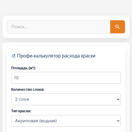
П
о
и
с
к
:
🎨 Профи-калькулятор расхода краски
Площадь (м²):
Количество слоев:
Тип краски: