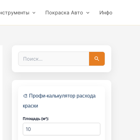
нструменты
Покраска Авто
Инфо
П
о
и
с
к
:
🎨 Профи-калькулятор расхода
краски
Площадь (м²):