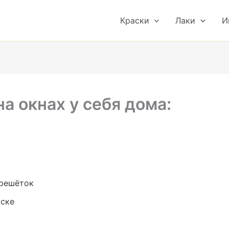
Краски
Лаки
И
а окнах у себя дома:
решёток
аске