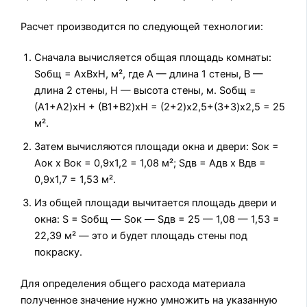
Расчет производится по следующей технологии:
Сначала вычисляется общая площадь комнаты:
Sобщ = АхВхН, м², где А — длина 1 стены, В —
длина 2 стены, Н — высота стены, м. Sобщ =
(А1+А2)хН + (В1+В2)хН = (2+2)х2,5+(3+3)х2,5 = 25
м².
Затем вычисляются площади окна и двери:
Sок =
Аок х Вок = 0,9х1,2 = 1,08 м²; Sдв = Адв х Вдв =
0,9х1,7 = 1,53 м².
Из общей площади вычитается площадь двери и
окна: S = Sобщ — Sок — Sдв = 25 — 1,08 — 1,53 =
22,39 м² — это и будет площадь стены под
покраску.
Для определения общего расхода материала
полученное значение нужно умножить на указанную