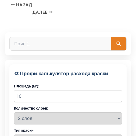
НАЗАД
ДАЛЕЕ
П
о
и
с
к
:
🎨 Профи-калькулятор расхода краски
Площадь (м²):
Количество слоев:
Тип краски: