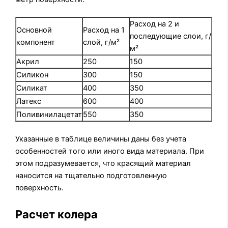
Расход на 2 и
Основной
Расход на 1
последующие слои, г/
компонент
слой, г/м²
м²
Акрил
250
150
Силикон
300
150
Силикат
400
350
Латекс
600
400
Поливинилацетат
550
350
Указанные в таблице величины даны без учета
особенностей того или иного вида материала. При
этом подразумевается, что красящий материал
наносится на тщательно подготовленную
поверхность.
Расчет колера