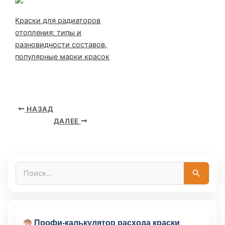
Краски для радиаторов
отопления: типы и
разновидности составов,
популярные марки красок
НАЗАД
ДАЛЕЕ
П
о
и
с
к
:
Профи-калькулятор расхода краски